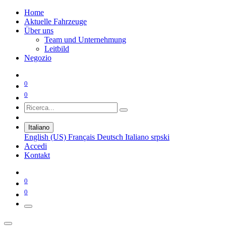
Home
Aktuelle Fahrzeuge
Über uns
Team und Unternehmung
Leitbild
Negozio
0
0
Italiano
English (US)
Français
Deutsch
Italiano
srpski
Accedi
Kontakt
0
0