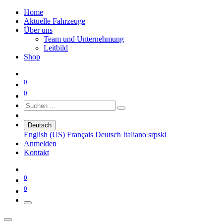
Home
Aktuelle Fahrzeuge
Über uns
Team und Unternehmung
Leitbild
Shop
0
0
Deutsch
English (US)
Français
Deutsch
Italiano
srpski
Anmelden
Kontakt
0
0