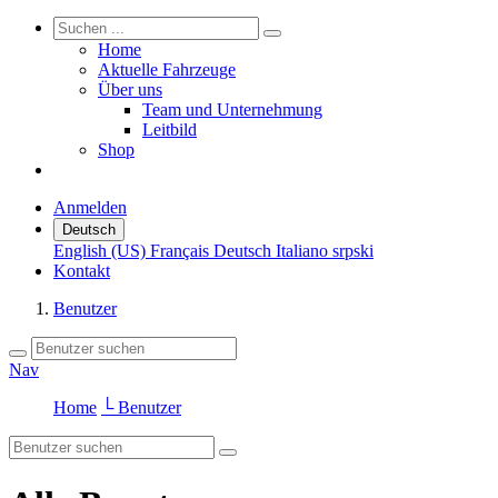
Home
Aktuelle Fahrzeuge
Über uns
Team und Unternehmung
Leitbild
Shop
Anmelden
Deutsch
English (US)
Français
Deutsch
Italiano
srpski
Kontakt
Benutzer
Nav
Home
└ Benutzer