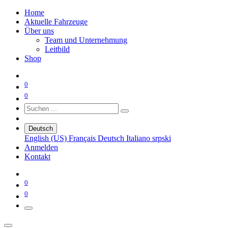
Home
Aktuelle Fahrzeuge
Über uns
Team und Unternehmung
Leitbild
Shop
0
0
Deutsch
English (US)
Français
Deutsch
Italiano
srpski
Anmelden
Kontakt
0
0